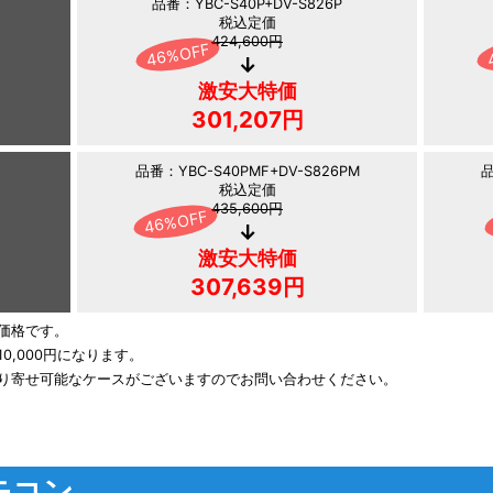
品番：YBC-S40P+DV-S826P
税込定価
424,600円
激安大特価
301,207円
品番：YBC-S40PMF+DV-S826PM
品
税込定価
435,600円
激安大特価
307,639円
価格です。
,000円になります。
り寄せ可能なケースがございますのでお問い合わせください。
モコン