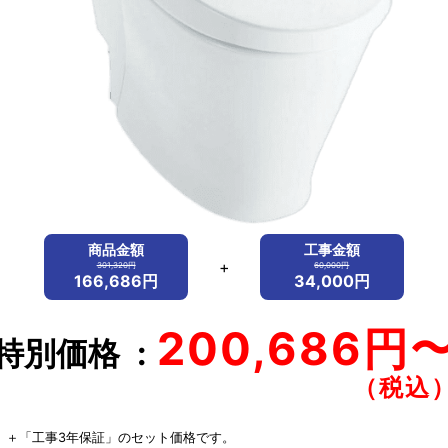
商品金額
工事金額
+
301,320円
60,000円
166,686円
34,000円
200,686円
特別価格
」＋「工事3年保証」のセット価格です。