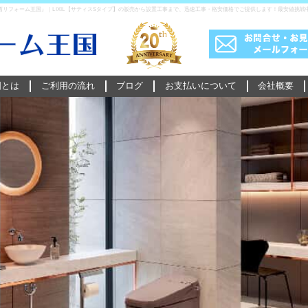
リフォーム王国』｜LIXIL【サティスSタイプ】の販売から設置工事まで、迅速工事・格安価格でご提供します！最安値挑
国とは
ご利用の流れ
ブログ
お支払いについて
会社概要