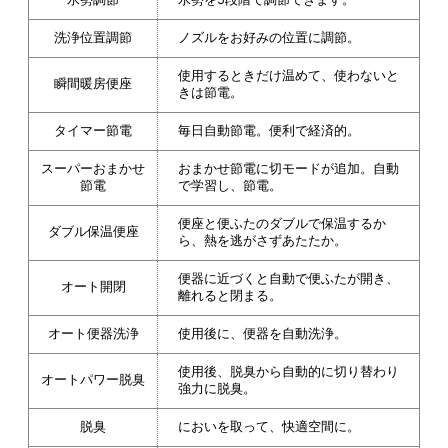
洗浄位置調節
ノズルをお好みの位置に調節。
使用するときだけ温めて、使わないと
瞬間暖房便座
きは節電。
タイマー節電
毎日自動節電。便利で経済的。
スーパーおまかせ
おまかせ節電に切モードが追加。自動
節電
で学習し、節電。
便座と便ふたのダブルで保温するか
ダブル保温便座
ら、熱を逃がさずあたたか。
便器に近づくと自動で便ふたが開き、
オート開閉
離れると閉まる。
オート便器洗浄
使用後に、便器を自動洗浄。
使用後、脱臭から自動的に切り替わり
オートパワー脱臭
強力に脱臭。
脱臭
においを取って、快適空間に。