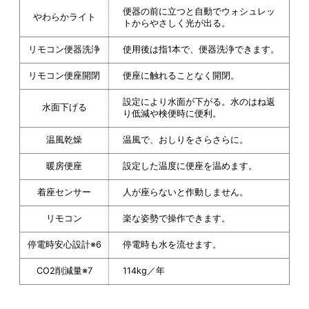
便器の前に立つと自動でウォシュレッ
やわらかライト
トからやさしく光が出る。
リモコン便器洗浄
使用後は指1本で、便器洗浄できます。
リモコン便座開閉
便座に触れることなく開閉。
設定により水面が下がる。水のはね返
水面下げる
り低減や検便時に便利。
温風乾燥
温風で、おしりをさらさらに。
暖房便座
設定した温度に便座を温めます。
着座センサー
人が座らないと作動しません。
リモコン
楽な姿勢で操作できます。
停電時安心設計※6
停電時も水を流せます。
CO2削減量※7
114kg／年