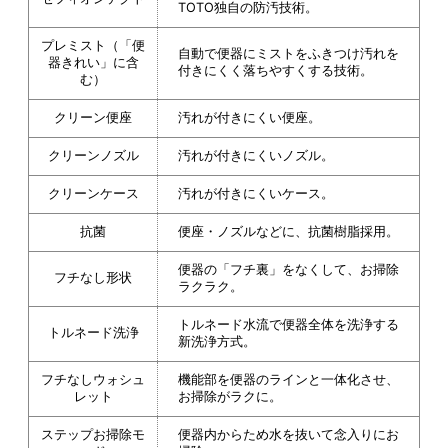
TOTO独自の防汚技術。
プレミスト（「便
自動で便器にミストをふきつけ汚れを
器きれい」に含
付きにくく落ちやすくする技術。
む）
クリーン便座
汚れが付きにくい便座。
クリーンノズル
汚れが付きにくいノズル。
クリーンケース
汚れが付きにくいケース。
抗菌
便座・ノズルなどに、抗菌樹脂採用。
便器の「フチ裏」をなくして、お掃除
フチなし形状
ラクラク。
トルネード水流で便器全体を洗浄する
トルネード洗浄
新洗浄方式。
フチなしウォシュ
機能部を便器のラインと一体化させ、
レット
お掃除がラクに。
ステップお掃除モ
便器内からため水を抜いて念入りにお