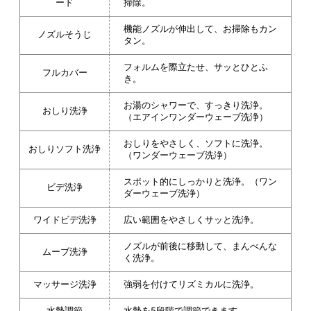
ード
掃除。
機能ノズルが伸出して、お掃除もカン
ノズルそうじ
タン。
フォルムを際立たせ、サッとひとふ
フルカバー
き。
お湯のシャワーで、すっきり洗浄。
おしり洗浄
（エアインワンダーウェーブ洗浄）
おしりをやさしく、ソフトに洗浄。
おしりソフト洗浄
（ワンダーウェーブ洗浄）
スポット的にしっかりと洗浄。（ワン
ビデ洗浄
ダーウェーブ洗浄）
ワイドビデ洗浄
広い範囲をやさしくサッと洗浄。
ノズルが前後に移動して、まんべんな
ムーブ洗浄
く洗浄。
マッサージ洗浄
強弱を付けてリズミカルに洗浄。
水勢調節
水勢を5段階で調節できます。