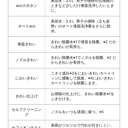
床排水：3.0Ｌ 男子小便時やお掃除の
eco小ボタン
ときなど少しだけ便器洗浄したいとき
に。
床排水：3.0Ｌ 男子小便時（立ち姿
オートeco
勢）のオート便器洗浄量をさらに節
水。
きれい除菌水※1で便器を除菌。※2 だか
便器きれい
らきれいが長持ち。
きれい除菌水※1でノズルを除菌。※2 だ
ノズルきれい
からきれいが長持ち。
ニオイ成分※3をにおいきれいカートリ
においきれい
ッジに捕集して脱臭。※4においきれい
カートリッジを除菌します。
お掃除の仕上げに、きれい除菌水※1を
きれい仕上げ
ふきかける。
セルフクリーニン
ノズルをいつも清潔に保つ。※5
グ
表面がツルツルで汚れが付きにくい、
セフィオンテクト