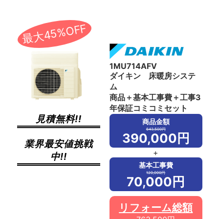
最大45%OFF
1MU714AFV
ダイキン 床暖房システ
ム
商品＋基本工事費＋工事3
年保証コミコミセット
見積無料!!
商品金額
643,500円
390,000円
業界最安値挑戦
+
中!!
基本工事費
120,000円
70,000円
リフォーム総額