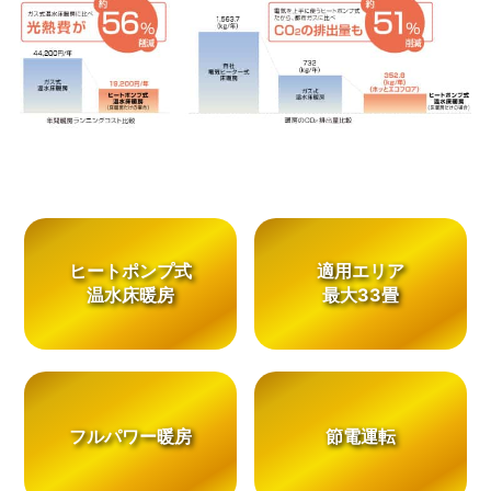
ヒートポンプ式
適用エリア
温水床暖房
最大33畳
フルパワー暖房
節電運転