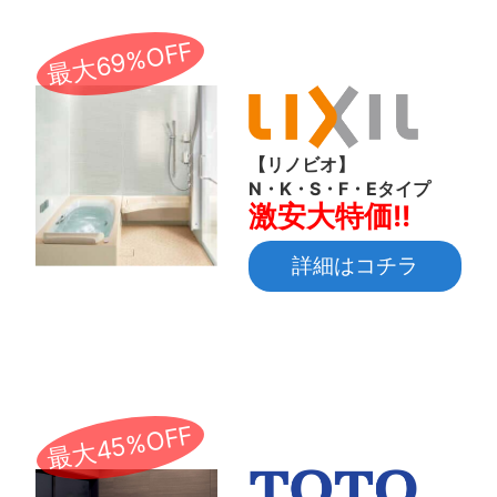
最大69%OFF
【リノビオ】
N・K・S・F・Eタイプ
激安大特価!!
詳細はコチラ
最大45%OFF