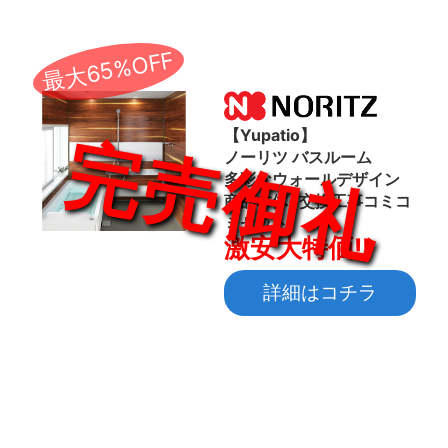
最大65%OFF
【Yupatio】
ノーリツ バスルーム
多彩なウォールデザイン
商品本体+交換工事コミコ
ミセット
激安大特価!!
詳細はコチラ