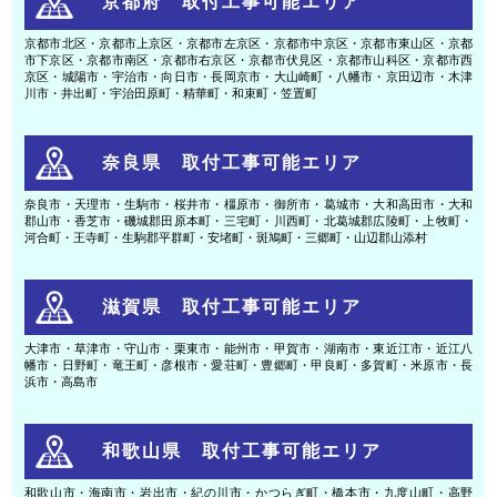
京都府 取付工事可能エリア
京都市北区・京都市上京区・京都市左京区・京都市中京区・京都市東山区・京都
市下京区・京都市南区・京都市右京区・京都市伏見区・京都市山科区・京都市西
京区・城陽市・宇治市・向日市・長岡京市・大山崎町・八幡市・京田辺市・木津
川市・井出町・宇治田原町・精華町・和束町・笠置町
奈良県 取付工事可能エリア
奈良市・天理市・生駒市・桜井市・橿原市・御所市・葛城市・大和高田市・大和
郡山市・香芝市・磯城郡田原本町・三宅町・川西町・北葛城郡広陵町・上牧町・
河合町・王寺町・生駒郡平群町・安堵町・斑鳩町・三郷町・山辺郡山添村
滋賀県 取付工事可能エリア
大津市・草津市・守山市・栗東市・能州市・甲賀市・湖南市・東近江市・近江八
幡市・日野町・竜王町・彦根市・愛荘町・豊郷町・甲良町・多賀町・米原市・長
浜市・高島市
和歌山県 取付工事可能エリア
和歌山市・海南市・岩出市・紀の川市・かつらぎ町・橋本市・九度山町・高野