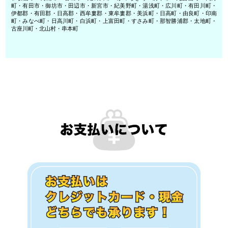
町・有田市・御坊市・田辺市・新宮市・紀美野町・湯浅町・広川町・有田川町・
伊都郡・有田郡・日高郡・西牟婁郡・東牟婁郡・美浜町・日高町・由良町・印南
町・みなべ町・日高川町・白浜町・上富田町・すさみ町・那智勝浦郡・太地町・
古座川町・北山村・串本町