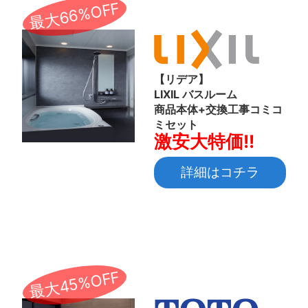
最大66%OFF
【リデア】
LIXIL バスルーム
商品本体+交換工事コミコ
ミセット
激安大特価!!
詳細はコチラ
最大45%OFF