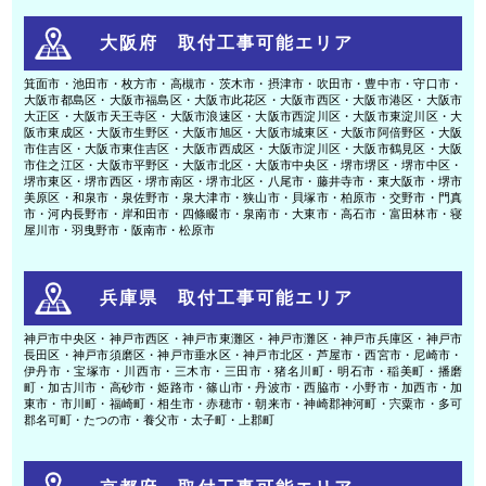
大阪府 取付工事可能エリア
箕面市・池田市・枚方市・高槻市・茨木市・摂津市・吹田市・豊中市・守口市・
大阪市都島区・大阪市福島区・大阪市此花区・大阪市西区・大阪市港区・大阪市
大正区・大阪市天王寺区・大阪市浪速区・大阪市西淀川区・大阪市東淀川区・大
阪市東成区・大阪市生野区・大阪市旭区・大阪市城東区・大阪市阿倍野区・大阪
市住吉区・大阪市東住吉区・大阪市西成区・大阪市淀川区・大阪市鶴見区・大阪
市住之江区・大阪市平野区・大阪市北区・大阪市中央区・堺市堺区・堺市中区・
堺市東区・堺市西区・堺市南区・堺市北区・八尾市・藤井寺市・東大阪市・堺市
美原区・和泉市・泉佐野市・泉大津市・狭山市・貝塚市・柏原市・交野市・門真
市・河内長野市・岸和田市・四條畷市・泉南市・大東市・高石市・富田林市・寝
屋川市・羽曳野市・阪南市・松原市
兵庫県 取付工事可能エリア
神戸市中央区・神戸市西区・神戸市東灘区・神戸市灘区・神戸市兵庫区・神戸市
長田区・神戸市須磨区・神戸市垂水区・神戸市北区・芦屋市・西宮市・尼崎市・
伊丹市・宝塚市・川西市・三木市・三田市・猪名川町・明石市・稲美町・播磨
町・加古川市・高砂市・姫路市・篠山市・丹波市・西脇市・小野市・加西市・加
東市・市川町・福崎町・相生市・赤穂市・朝来市・神崎郡神河町・宍粟市・多可
郡名可町・たつの市・養父市・太子町・上郡町