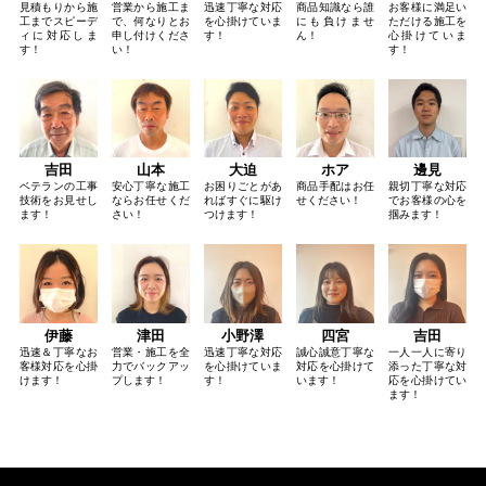
見積もりから施
営業から施工ま
迅速丁寧な対応
商品知識なら誰
お客様に満足い
工までスピーデ
で、何なりとお
を心掛けていま
にも負けませ
ただける施工を
ィに対応しま
申し付けくださ
す！
ん！
心掛けていま
す！
い！
す！
吉田
山本
大迫
ホア
邊見
ベテランの工事
安心丁寧な施工
お困りごとがあ
商品手配はお任
親切丁寧な対応
技術をお見せし
ならお任せくだ
ればすぐに駆け
せください！
でお客様の心を
ます！
さい！
つけます！
掴みます！
伊藤
津田
小野澤
四宮
吉田
迅速＆丁寧なお
営業・施工を全
迅速丁寧な対応
誠心誠意丁寧な
一人一人に寄り
客様対応を心掛
力でバックアッ
を心掛けていま
対応を心掛けて
添った丁寧な対
けます！
プします！
す！
います！
応を心掛けてい
ます！