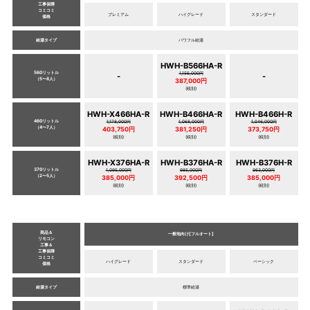
工事保障
コミコミ
プレミアム
ハイグレード
スタンダード
価格
給湯タイプ
パワフル給湯
HWH-B566HA-R
560リットル
1,156,000円
-
-
（5〜8人）
387,000円
(税別)
HWH-X466HA-R
HWH-B466HA-R
HWH-B466H-R
460リットル
1,178,000円
1,068,000円
1,046,000円
（4〜7人）
403,750円
381,250円
373,750円
(税別)
(税別)
(税別)
HWH-X376HA-R
HWH-B376HA-R
HWH-B376H-R
370リットル
1,095,000円
985,000円
963,000円
（2〜5人）
385,000円
392,500円
385,000円
(税別)
(税別)
(税別)
商品＆
一般地向け[フルオート]
リモコン
工事＆
工事保障
コミコミ
ハイグレード
スタンダード
ベーシック
価格
給湯タイプ
標準給湯