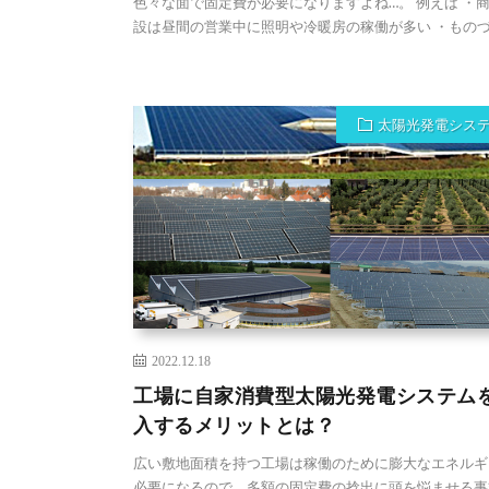
色々な面で固定費が必要になりますよね…。 例えば ・
設は昼間の営業中に照明や冷暖房の稼働が多い ・ものづく
太陽光発電シス
2022.12.18
工場に自家消費型太陽光発電システム
入するメリットとは？
広い敷地面積を持つ工場は稼働のために膨大なエネルギ
必要になるので、多額の固定費の捻出に頭を悩ませる事