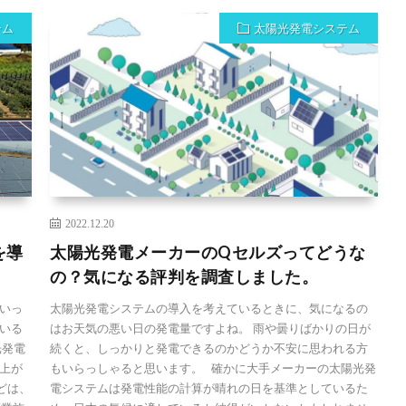
テム
太陽光発電システム
2022.12.20
を導
太陽光発電メーカーのQセルズってどうな
の？気になる評判を調査しました。
いっ
太陽光発電システムの導入を考えているときに、気になるの
いる
はお天気の悪い日の発電量ですよね。 雨や曇りばかりの日が
光発電
続くと、しっかりと発電できるのかどうか不安に思われる方
上が
もいらっしゃると思います。 確かに大手メーカーの太陽光発
どは、
電システムは発電性能の計算が晴れの日を基準としているた